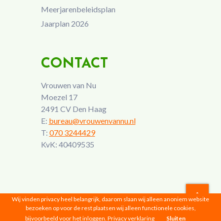
Meerjarenbeleidsplan
Jaarplan 2026
CONTACT
Vrouwen van Nu
Moezel 17
2491 CV Den Haag
E:
bureau@vrouwenvannu.nl
T:
070 3244429
KvK: 40409535
Wij vinden privacy heel belangrijk, daarom slaan wij alleen anoniem website
bezoeken op voor de rest plaatsen wij alleen functionele cookies,
Vrouwen van Nu © 2026 |
Privacyverklaring
bijvoorbeeld voor het inloggen.
Privacy verklaring
Sluiten