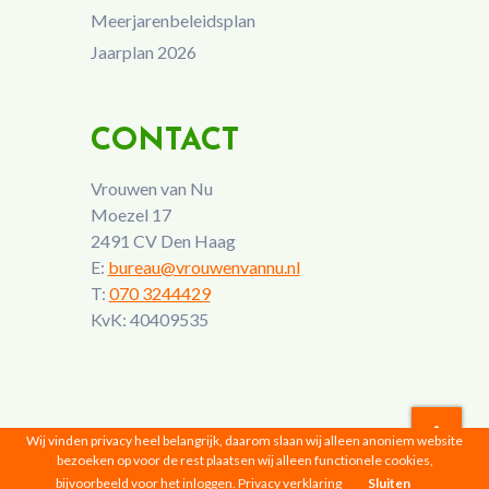
Meerjarenbeleidsplan
Jaarplan 2026
CONTACT
Vrouwen van Nu
Moezel 17
2491 CV Den Haag
E:
bureau@vrouwenvannu.nl
T:
070 3244429
KvK: 40409535
Wij vinden privacy heel belangrijk, daarom slaan wij alleen anoniem website
bezoeken op voor de rest plaatsen wij alleen functionele cookies,
Vrouwen van Nu © 2026 |
Privacyverklaring
bijvoorbeeld voor het inloggen.
Privacy verklaring
Sluiten