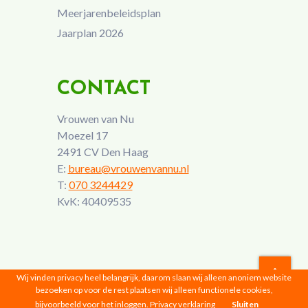
Meerjarenbeleidsplan
Jaarplan 2026
CONTACT
Vrouwen van Nu
Moezel 17
2491 CV Den Haag
E:
bureau@vrouwenvannu.nl
T:
070 3244429
KvK: 40409535
Wij vinden privacy heel belangrijk, daarom slaan wij alleen anoniem website
bezoeken op voor de rest plaatsen wij alleen functionele cookies,
Vrouwen van Nu © 2026 |
Privacyverklaring
bijvoorbeeld voor het inloggen.
Privacy verklaring
Sluiten