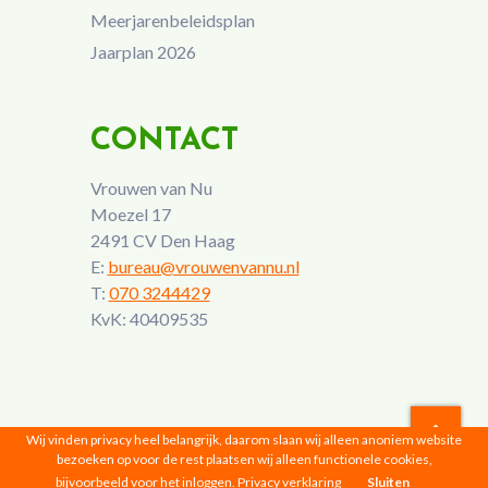
Meerjarenbeleidsplan
Jaarplan 2026
CONTACT
Vrouwen van Nu
Moezel 17
2491 CV Den Haag
E:
bureau@vrouwenvannu.nl
T:
070 3244429
KvK: 40409535
Wij vinden privacy heel belangrijk, daarom slaan wij alleen anoniem website
bezoeken op voor de rest plaatsen wij alleen functionele cookies,
Vrouwen van Nu © 2026 |
Privacyverklaring
bijvoorbeeld voor het inloggen.
Privacy verklaring
Sluiten