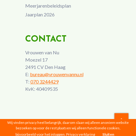
Meerjarenbeleidsplan
Jaarplan 2026
CONTACT
Vrouwen van Nu
Moezel 17
2491 CV Den Haag
E:
bureau@vrouwenvannu.nl
T:
070 3244429
KvK: 40409535
Wij vinden privacy heel belangrijk, daarom slaan wij alleen anoniem website
bezoeken op voor de rest plaatsen wij alleen functionele cookies,
Vrouwen van Nu © 2026 |
Privacyverklaring
bijvoorbeeld voor het inloggen.
Privacy verklaring
Sluiten