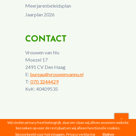
Meerjarenbeleidsplan
Jaarplan 2026
CONTACT
Vrouwen van Nu
Moezel 17
2491 CV Den Haag
E:
bureau@vrouwenvannu.nl
T:
070 3244429
KvK: 40409535
Wij vinden privacy heel belangrijk, daarom slaan wij alleen anoniem website
bezoeken op voor de rest plaatsen wij alleen functionele cookies,
Vrouwen van Nu © 2026 |
Privacyverklaring
bijvoorbeeld voor het inloggen.
Privacy verklaring
Sluiten