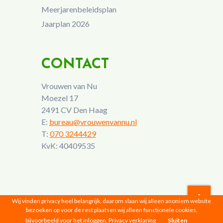
Meerjarenbeleidsplan
Jaarplan 2026
CONTACT
Vrouwen van Nu
Moezel 17
2491 CV Den Haag
E:
bureau@vrouwenvannu.nl
T:
070 3244429
KvK: 40409535
Wij vinden privacy heel belangrijk, daarom slaan wij alleen anoniem website
bezoeken op voor de rest plaatsen wij alleen functionele cookies,
Vrouwen van Nu © 2026 |
Privacyverklaring
bijvoorbeeld voor het inloggen.
Privacy verklaring
Sluiten