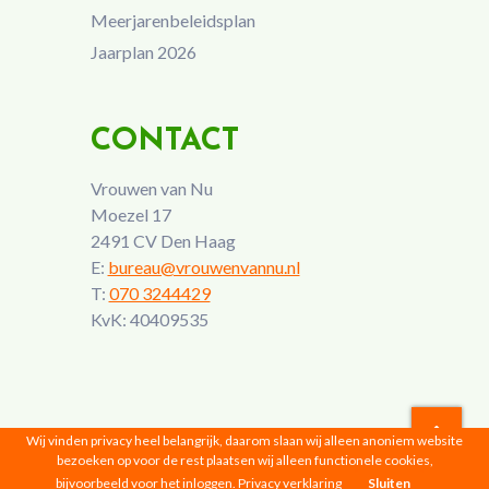
Meerjarenbeleidsplan
Jaarplan 2026
CONTACT
Vrouwen van Nu
Moezel 17
2491 CV Den Haag
E:
bureau@vrouwenvannu.nl
T:
070 3244429
KvK: 40409535
Wij vinden privacy heel belangrijk, daarom slaan wij alleen anoniem website
bezoeken op voor de rest plaatsen wij alleen functionele cookies,
Vrouwen van Nu © 2026 |
Privacyverklaring
bijvoorbeeld voor het inloggen.
Privacy verklaring
Sluiten