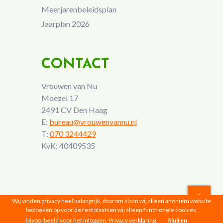
Meerjarenbeleidsplan
Jaarplan 2026
CONTACT
Vrouwen van Nu
Moezel 17
2491 CV Den Haag
E:
bureau@vrouwenvannu.nl
T:
070 3244429
KvK: 40409535
Wij vinden privacy heel belangrijk, daarom slaan wij alleen anoniem website
bezoeken op voor de rest plaatsen wij alleen functionele cookies,
Vrouwen van Nu © 2026 |
Privacyverklaring
bijvoorbeeld voor het inloggen.
Privacy verklaring
Sluiten