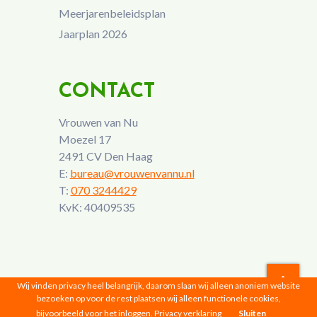
Meerjarenbeleidsplan
Jaarplan 2026
CONTACT
Vrouwen van Nu
Moezel 17
2491 CV Den Haag
E:
bureau@vrouwenvannu.nl
T:
070 3244429
KvK: 40409535
Wij vinden privacy heel belangrijk, daarom slaan wij alleen anoniem website
bezoeken op voor de rest plaatsen wij alleen functionele cookies,
Vrouwen van Nu © 2026 |
Privacyverklaring
bijvoorbeeld voor het inloggen.
Privacy verklaring
Sluiten