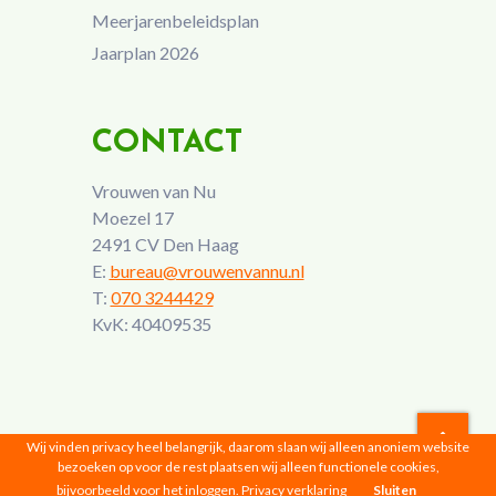
Meerjarenbeleidsplan
Jaarplan 2026
CONTACT
Vrouwen van Nu
Moezel 17
2491 CV Den Haag
E:
bureau@vrouwenvannu.nl
T:
070 3244429
KvK: 40409535
Wij vinden privacy heel belangrijk, daarom slaan wij alleen anoniem website
bezoeken op voor de rest plaatsen wij alleen functionele cookies,
Vrouwen van Nu © 2026 |
Privacyverklaring
bijvoorbeeld voor het inloggen.
Privacy verklaring
Sluiten