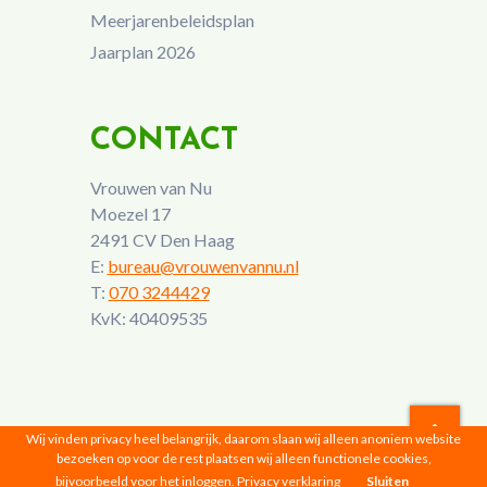
Meerjarenbeleidsplan
Jaarplan 2026
CONTACT
Vrouwen van Nu
Moezel 17
2491 CV Den Haag
E:
bureau@vrouwenvannu.nl
T:
070 3244429
KvK: 40409535
Wij vinden privacy heel belangrijk, daarom slaan wij alleen anoniem website
bezoeken op voor de rest plaatsen wij alleen functionele cookies,
Vrouwen van Nu © 2026 |
Privacyverklaring
bijvoorbeeld voor het inloggen.
Privacy verklaring
Sluiten