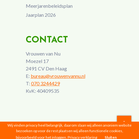
Meerjarenbeleidsplan
Jaarplan 2026
CONTACT
Vrouwen van Nu
Moezel 17
2491 CV Den Haag
E:
bureau@vrouwenvannu.nl
T:
070 3244429
KvK: 40409535
Wij vinden privacy heel belangrijk, daarom slaan wij alleen anoniem website
bezoeken op voor de rest plaatsen wij alleen functionele cookies,
Vrouwen van Nu © 2026 |
Privacyverklaring
bijvoorbeeld voor het inloggen.
Privacy verklaring
Sluiten