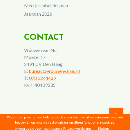
Meerjarenbeleidsplan
Jaarplan 2026
CONTACT
Vrouwen van Nu
Moezel 17
2491 CV Den Haag
E:
bureau@vrouwenvannu.nl
T:
070 3244429
KvK: 40409535
Wij vinden privacy heel belangrijk, daarom slaan wij alleen anoniem website
bezoeken op voor de rest plaatsen wij alleen functionele cookies,
Vrouwen van Nu © 2026 |
Privacyverklaring
bijvoorbeeld voor het inloggen.
Privacy verklaring
Sluiten