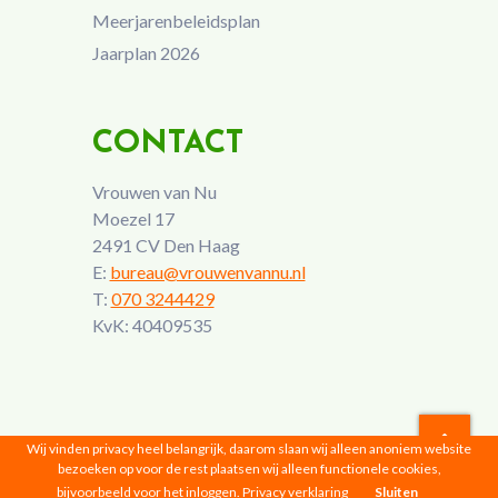
Meerjarenbeleidsplan
Jaarplan 2026
CONTACT
Vrouwen van Nu
Moezel 17
2491 CV Den Haag
E:
bureau@vrouwenvannu.nl
T:
070 3244429
KvK: 40409535
Wij vinden privacy heel belangrijk, daarom slaan wij alleen anoniem website
bezoeken op voor de rest plaatsen wij alleen functionele cookies,
Vrouwen van Nu © 2026 |
Privacyverklaring
bijvoorbeeld voor het inloggen.
Privacy verklaring
Sluiten