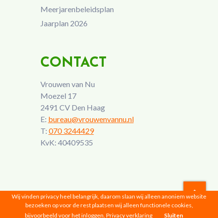
Meerjarenbeleidsplan
Jaarplan 2026
CONTACT
Vrouwen van Nu
Moezel 17
2491 CV Den Haag
E:
bureau@vrouwenvannu.nl
T:
070 3244429
KvK: 40409535
Wij vinden privacy heel belangrijk, daarom slaan wij alleen anoniem website
bezoeken op voor de rest plaatsen wij alleen functionele cookies,
Vrouwen van Nu © 2026 |
Privacyverklaring
bijvoorbeeld voor het inloggen.
Privacy verklaring
Sluiten