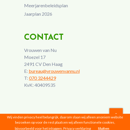
Meerjarenbeleidsplan
Jaarplan 2026
CONTACT
Vrouwen van Nu
Moezel 17
2491 CV Den Haag
E:
bureau@vrouwenvannu.nl
T:
070 3244429
KvK: 40409535
Wij vinden privacy heel belangrijk, daarom slaan wij alleen anoniem website
bezoeken op voor de rest plaatsen wij alleen functionele cookies,
Vrouwen van Nu © 2026 |
Privacyverklaring
bijvoorbeeld voor het inloggen.
Privacy verklaring
Sluiten