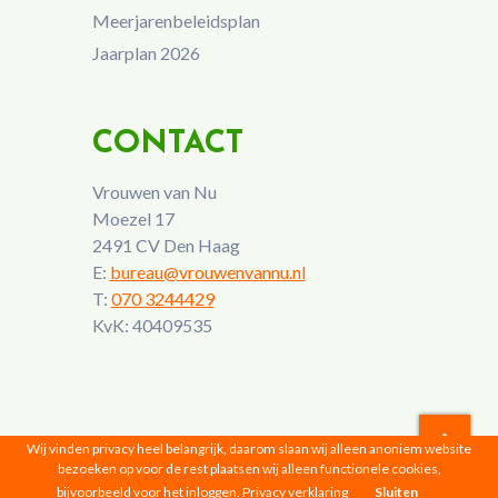
Meerjarenbeleidsplan
Jaarplan 2026
CONTACT
Vrouwen van Nu
Moezel 17
2491 CV Den Haag
E:
bureau@vrouwenvannu.nl
T:
070 3244429
KvK: 40409535
Wij vinden privacy heel belangrijk, daarom slaan wij alleen anoniem website
bezoeken op voor de rest plaatsen wij alleen functionele cookies,
Vrouwen van Nu © 2026 |
Privacyverklaring
bijvoorbeeld voor het inloggen.
Privacy verklaring
Sluiten