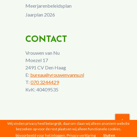
Meerjarenbeleidsplan
Jaarplan 2026
CONTACT
Vrouwen van Nu
Moezel 17
2491 CV Den Haag
E:
bureau@vrouwenvannu.nl
T:
070 3244429
KvK: 40409535
Wij vinden privacy heel belangrijk, daarom slaan wij alleen anoniem website
bezoeken op voor de rest plaatsen wij alleen functionele cookies,
Vrouwen van Nu © 2026 |
Privacyverklaring
bijvoorbeeld voor het inloggen.
Privacy verklaring
Sluiten