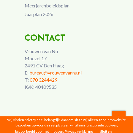
Meerjarenbeleidsplan
Jaarplan 2026
CONTACT
Vrouwen van Nu
Moezel 17
2491 CV Den Haag
E:
bureau@vrouwenvannu.nl
T:
070 3244429
KvK: 40409535
Wij vinden privacy heel belangrijk, daarom slaan wij alleen anoniem website
bezoeken op voor de rest plaatsen wij alleen functionele cookies,
Vrouwen van Nu © 2026 |
Privacyverklaring
bijvoorbeeld voor het inloggen.
Privacy verklaring
Sluiten