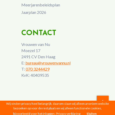
Meerjarenbeleidsplan
Jaarplan 2026
CONTACT
Vrouwen van Nu
Moezel 17
2491 CV Den Haag
E:
bureau@vrouwenvannu.nl
T:
070 3244429
KvK: 40409535
Wij vinden privacy heel belangrijk, daarom slaan wij alleen anoniem website
bezoeken op voor de rest plaatsen wij alleen functionele cookies,
Vrouwen van Nu © 2026 |
Privacyverklaring
bijvoorbeeld voor het inloggen.
Privacy verklaring
Sluiten