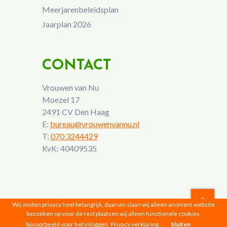
Meerjarenbeleidsplan
Jaarplan 2026
CONTACT
Vrouwen van Nu
Moezel 17
2491 CV Den Haag
E:
bureau@vrouwenvannu.nl
T:
070 3244429
KvK: 40409535
Wij vinden privacy heel belangrijk, daarom slaan wij alleen anoniem website
bezoeken op voor de rest plaatsen wij alleen functionele cookies,
Vrouwen van Nu © 2026 |
Privacyverklaring
bijvoorbeeld voor het inloggen.
Privacy verklaring
Sluiten