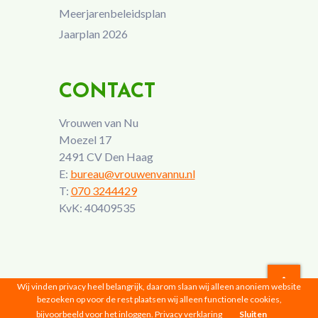
Meerjarenbeleidsplan
Jaarplan 2026
CONTACT
Vrouwen van Nu
Moezel 17
2491 CV Den Haag
E:
bureau@vrouwenvannu.nl
T:
070 3244429
KvK: 40409535
Wij vinden privacy heel belangrijk, daarom slaan wij alleen anoniem website
bezoeken op voor de rest plaatsen wij alleen functionele cookies,
Vrouwen van Nu © 2026 |
Privacyverklaring
bijvoorbeeld voor het inloggen.
Privacy verklaring
Sluiten