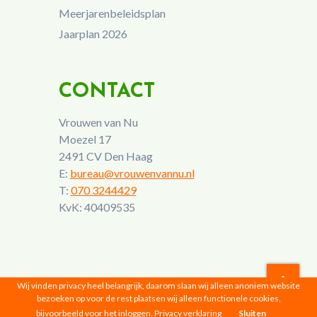
Meerjarenbeleidsplan
Jaarplan 2026
CONTACT
Vrouwen van Nu
Moezel 17
2491 CV Den Haag
E:
bureau@vrouwenvannu.nl
T:
070 3244429
KvK: 40409535
Wij vinden privacy heel belangrijk, daarom slaan wij alleen anoniem website
bezoeken op voor de rest plaatsen wij alleen functionele cookies,
Vrouwen van Nu © 2026 |
Privacyverklaring
bijvoorbeeld voor het inloggen.
Privacy verklaring
Sluiten