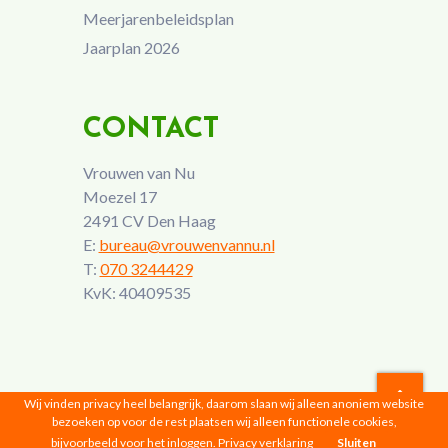
Meerjarenbeleidsplan
Jaarplan 2026
CONTACT
Vrouwen van Nu
Moezel 17
2491 CV Den Haag
E:
bureau@vrouwenvannu.nl
T:
070 3244429
KvK: 40409535
Wij vinden privacy heel belangrijk, daarom slaan wij alleen anoniem website
bezoeken op voor de rest plaatsen wij alleen functionele cookies,
Vrouwen van Nu © 2026 |
Privacyverklaring
bijvoorbeeld voor het inloggen.
Privacy verklaring
Sluiten