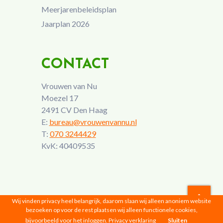
Meerjarenbeleidsplan
Jaarplan 2026
CONTACT
Vrouwen van Nu
Moezel 17
2491 CV Den Haag
E:
bureau@vrouwenvannu.nl
T:
070 3244429
KvK: 40409535
Wij vinden privacy heel belangrijk, daarom slaan wij alleen anoniem website
bezoeken op voor de rest plaatsen wij alleen functionele cookies,
Vrouwen van Nu © 2026 |
Privacyverklaring
bijvoorbeeld voor het inloggen.
Privacy verklaring
Sluiten