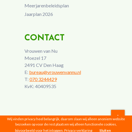
Meerjarenbeleidsplan
Jaarplan 2026
CONTACT
Vrouwen van Nu
Moezel 17
2491 CV Den Haag
E:
bureau@vrouwenvannu.nl
T:
070 3244429
KvK: 40409535
Wij vinden privacy heel belangrijk, daarom slaan wij alleen anoniem website
bezoeken op voor de rest plaatsen wij alleen functionele cookies,
Vrouwen van Nu © 2026 |
Privacyverklaring
bijvoorbeeld voor het inloggen.
Privacy verklaring
Sluiten