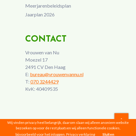
Meerjarenbeleidsplan
Jaarplan 2026
CONTACT
Vrouwen van Nu
Moezel 17
2491 CV Den Haag
E:
bureau@vrouwenvannu.nl
T:
070 3244429
KvK: 40409535
Wij vinden privacy heel belangrijk, daarom slaan wij alleen anoniem website
bezoeken op voor de rest plaatsen wij alleen functionele cookies,
Vrouwen van Nu © 2026 |
Privacyverklaring
bijvoorbeeld voor het inloggen.
Privacy verklaring
Sluiten