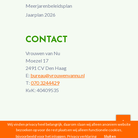
Meerjarenbeleidsplan
Jaarplan 2026
CONTACT
Vrouwen van Nu
Moezel 17
2491 CV Den Haag
E:
bureau@vrouwenvannu.nl
T:
070 3244429
KvK: 40409535
Wij vinden privacy heel belangrijk, daarom slaan wij alleen anoniem website
bezoeken op voor de rest plaatsen wij alleen functionele cookies,
Vrouwen van Nu © 2026 |
Privacyverklaring
bijvoorbeeld voor het inloggen.
Privacy verklaring
Sluiten