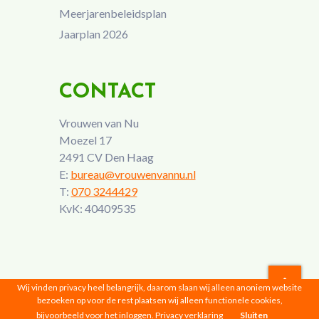
Meerjarenbeleidsplan
Jaarplan 2026
CONTACT
Vrouwen van Nu
Moezel 17
2491 CV Den Haag
E:
bureau@vrouwenvannu.nl
T:
070 3244429
KvK: 40409535
Wij vinden privacy heel belangrijk, daarom slaan wij alleen anoniem website
bezoeken op voor de rest plaatsen wij alleen functionele cookies,
Vrouwen van Nu © 2026 |
Privacyverklaring
bijvoorbeeld voor het inloggen.
Privacy verklaring
Sluiten