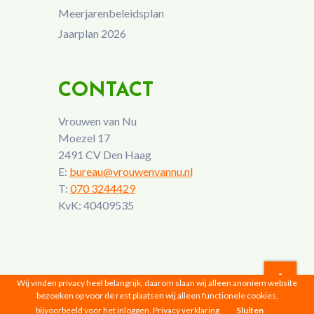
Meerjarenbeleidsplan
Jaarplan 2026
CONTACT
Vrouwen van Nu
Moezel 17
2491 CV Den Haag
E:
bureau@vrouwenvannu.nl
T:
070 3244429
KvK: 40409535
Wij vinden privacy heel belangrijk, daarom slaan wij alleen anoniem website
bezoeken op voor de rest plaatsen wij alleen functionele cookies,
Vrouwen van Nu © 2026 |
Privacyverklaring
bijvoorbeeld voor het inloggen.
Privacy verklaring
Sluiten