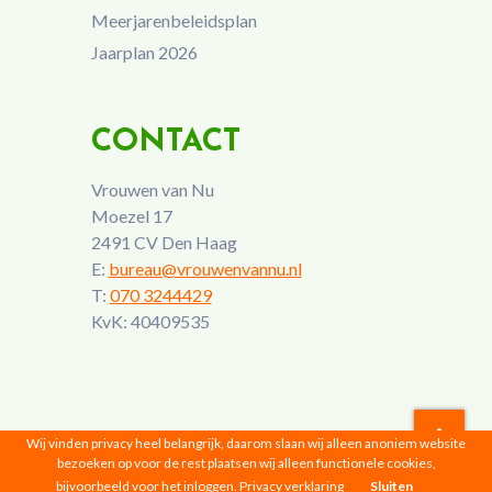
Meerjarenbeleidsplan
Jaarplan 2026
CONTACT
Vrouwen van Nu
Moezel 17
2491 CV Den Haag
E:
bureau@vrouwenvannu.nl
T:
070 3244429
KvK: 40409535
Wij vinden privacy heel belangrijk, daarom slaan wij alleen anoniem website
bezoeken op voor de rest plaatsen wij alleen functionele cookies,
Vrouwen van Nu © 2026 |
Privacyverklaring
bijvoorbeeld voor het inloggen.
Privacy verklaring
Sluiten