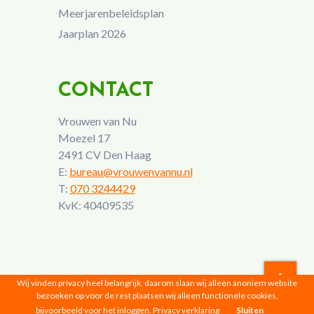
Meerjarenbeleidsplan
Jaarplan 2026
CONTACT
Vrouwen van Nu
Moezel 17
2491 CV Den Haag
E:
bureau@vrouwenvannu.nl
T:
070 3244429
KvK: 40409535
Wij vinden privacy heel belangrijk, daarom slaan wij alleen anoniem website
bezoeken op voor de rest plaatsen wij alleen functionele cookies,
Vrouwen van Nu © 2026 |
Privacyverklaring
bijvoorbeeld voor het inloggen.
Privacy verklaring
Sluiten