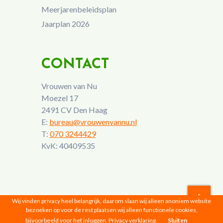
Meerjarenbeleidsplan
Jaarplan 2026
CONTACT
Vrouwen van Nu
Moezel 17
2491 CV Den Haag
E:
bureau@vrouwenvannu.nl
T:
070 3244429
KvK: 40409535
Wij vinden privacy heel belangrijk, daarom slaan wij alleen anoniem website
bezoeken op voor de rest plaatsen wij alleen functionele cookies,
Vrouwen van Nu © 2026 |
Privacyverklaring
bijvoorbeeld voor het inloggen.
Privacy verklaring
Sluiten