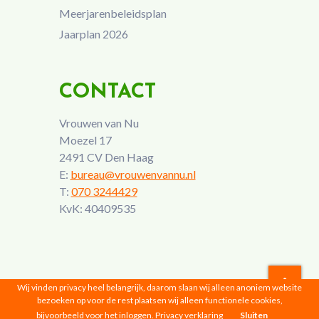
Meerjarenbeleidsplan
Jaarplan 2026
CONTACT
Vrouwen van Nu
Moezel 17
2491 CV Den Haag
E:
bureau@vrouwenvannu.nl
T:
070 3244429
KvK: 40409535
Wij vinden privacy heel belangrijk, daarom slaan wij alleen anoniem website
bezoeken op voor de rest plaatsen wij alleen functionele cookies,
Vrouwen van Nu © 2026 |
Privacyverklaring
bijvoorbeeld voor het inloggen.
Privacy verklaring
Sluiten