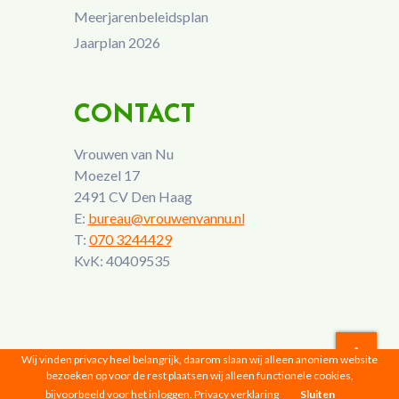
Meerjarenbeleidsplan
Jaarplan 2026
CONTACT
Vrouwen van Nu
Moezel 17
2491 CV Den Haag
E:
bureau@vrouwenvannu.nl
T:
070 3244429
KvK: 40409535
Wij vinden privacy heel belangrijk, daarom slaan wij alleen anoniem website
bezoeken op voor de rest plaatsen wij alleen functionele cookies,
Vrouwen van Nu © 2026 |
Privacyverklaring
bijvoorbeeld voor het inloggen.
Privacy verklaring
Sluiten