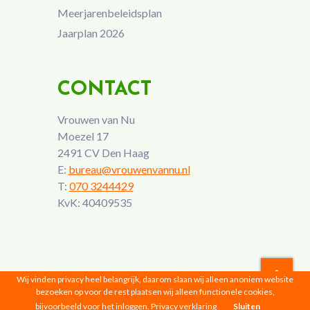
Meerjarenbeleidsplan
Jaarplan 2026
CONTACT
Vrouwen van Nu
Moezel 17
2491 CV Den Haag
E:
bureau@vrouwenvannu.nl
T:
070 3244429
KvK: 40409535
Wij vinden privacy heel belangrijk, daarom slaan wij alleen anoniem website
bezoeken op voor de rest plaatsen wij alleen functionele cookies,
Vrouwen van Nu © 2026 |
Privacyverklaring
bijvoorbeeld voor het inloggen.
Privacy verklaring
Sluiten