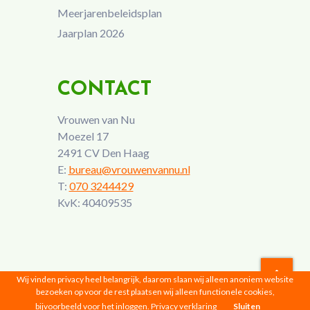
Meerjarenbeleidsplan
Jaarplan 2026
CONTACT
Vrouwen van Nu
Moezel 17
2491 CV Den Haag
E:
bureau@vrouwenvannu.nl
T:
070 3244429
KvK: 40409535
Wij vinden privacy heel belangrijk, daarom slaan wij alleen anoniem website
bezoeken op voor de rest plaatsen wij alleen functionele cookies,
Vrouwen van Nu © 2026 |
Privacyverklaring
bijvoorbeeld voor het inloggen.
Privacy verklaring
Sluiten