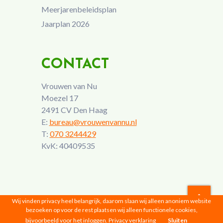
Meerjarenbeleidsplan
Jaarplan 2026
CONTACT
Vrouwen van Nu
Moezel 17
2491 CV Den Haag
E:
bureau@vrouwenvannu.nl
T:
070 3244429
KvK: 40409535
Wij vinden privacy heel belangrijk, daarom slaan wij alleen anoniem website
bezoeken op voor de rest plaatsen wij alleen functionele cookies,
Vrouwen van Nu © 2026 |
Privacyverklaring
bijvoorbeeld voor het inloggen.
Privacy verklaring
Sluiten