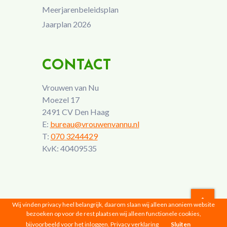
Meerjarenbeleidsplan
Jaarplan 2026
CONTACT
Vrouwen van Nu
Moezel 17
2491 CV Den Haag
E:
bureau@vrouwenvannu.nl
T:
070 3244429
KvK: 40409535
Wij vinden privacy heel belangrijk, daarom slaan wij alleen anoniem website
bezoeken op voor de rest plaatsen wij alleen functionele cookies,
Vrouwen van Nu © 2026 |
Privacyverklaring
bijvoorbeeld voor het inloggen.
Privacy verklaring
Sluiten