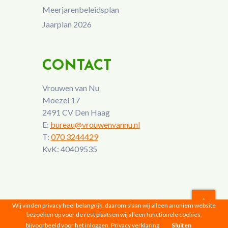
Meerjarenbeleidsplan
Jaarplan 2026
CONTACT
Vrouwen van Nu
Moezel 17
2491 CV Den Haag
E:
bureau@vrouwenvannu.nl
T:
070 3244429
KvK: 40409535
Wij vinden privacy heel belangrijk, daarom slaan wij alleen anoniem website
bezoeken op voor de rest plaatsen wij alleen functionele cookies,
Vrouwen van Nu © 2026 |
Privacyverklaring
bijvoorbeeld voor het inloggen.
Privacy verklaring
Sluiten