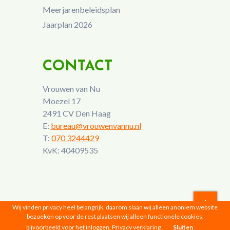
Meerjarenbeleidsplan
Jaarplan 2026
CONTACT
Vrouwen van Nu
Moezel 17
2491 CV Den Haag
E:
bureau@vrouwenvannu.nl
T:
070 3244429
KvK: 40409535
Wij vinden privacy heel belangrijk, daarom slaan wij alleen anoniem website
bezoeken op voor de rest plaatsen wij alleen functionele cookies,
Vrouwen van Nu © 2026 |
Privacyverklaring
bijvoorbeeld voor het inloggen.
Privacy verklaring
Sluiten