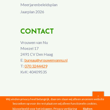
Meerjarenbeleidsplan
Jaarplan 2026
CONTACT
Vrouwen van Nu
Moezel 17
2491 CV Den Haag
E:
bureau@vrouwenvannu.nl
T:
070 3244429
KvK: 40409535
Wij vinden privacy heel belangrijk, daarom slaan wij alleen anoniem website
bezoeken op voor de rest plaatsen wij alleen functionele cookies,
Vrouwen van Nu © 2026 |
Privacyverklaring
bijvoorbeeld voor het inloggen.
Privacy verklaring
Sluiten