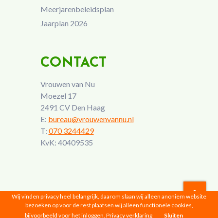
Meerjarenbeleidsplan
Jaarplan 2026
CONTACT
Vrouwen van Nu
Moezel 17
2491 CV Den Haag
E:
bureau@vrouwenvannu.nl
T:
070 3244429
KvK: 40409535
Wij vinden privacy heel belangrijk, daarom slaan wij alleen anoniem website
bezoeken op voor de rest plaatsen wij alleen functionele cookies,
Vrouwen van Nu © 2026 |
Privacyverklaring
bijvoorbeeld voor het inloggen.
Privacy verklaring
Sluiten