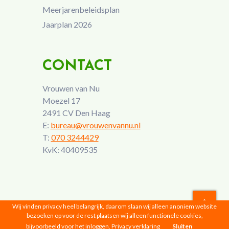
Meerjarenbeleidsplan
Jaarplan 2026
CONTACT
Vrouwen van Nu
Moezel 17
2491 CV Den Haag
E:
bureau@vrouwenvannu.nl
T:
070 3244429
KvK: 40409535
Wij vinden privacy heel belangrijk, daarom slaan wij alleen anoniem website
bezoeken op voor de rest plaatsen wij alleen functionele cookies,
Vrouwen van Nu © 2026 |
Privacyverklaring
bijvoorbeeld voor het inloggen.
Privacy verklaring
Sluiten