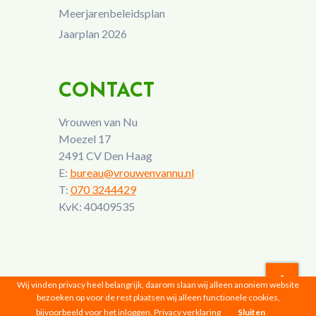
Meerjarenbeleidsplan
Jaarplan 2026
CONTACT
Vrouwen van Nu
Moezel 17
2491 CV Den Haag
E:
bureau@vrouwenvannu.nl
T:
070 3244429
KvK: 40409535
Wij vinden privacy heel belangrijk, daarom slaan wij alleen anoniem website
bezoeken op voor de rest plaatsen wij alleen functionele cookies,
Vrouwen van Nu © 2026 |
Privacyverklaring
bijvoorbeeld voor het inloggen.
Privacy verklaring
Sluiten