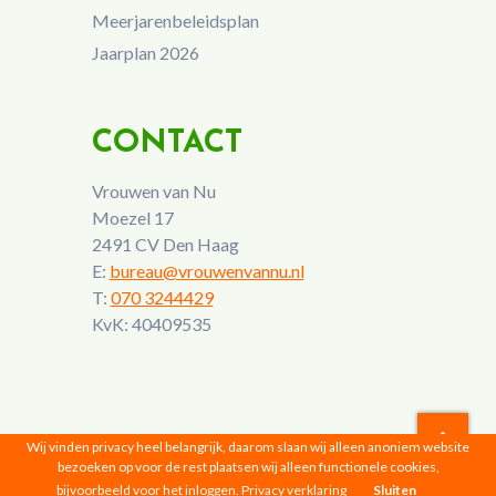
Meerjarenbeleidsplan
Jaarplan 2026
CONTACT
Vrouwen van Nu
Moezel 17
2491 CV Den Haag
E:
bureau@vrouwenvannu.nl
T:
070 3244429
KvK: 40409535
Wij vinden privacy heel belangrijk, daarom slaan wij alleen anoniem website
bezoeken op voor de rest plaatsen wij alleen functionele cookies,
Vrouwen van Nu © 2026 |
Privacyverklaring
bijvoorbeeld voor het inloggen.
Privacy verklaring
Sluiten