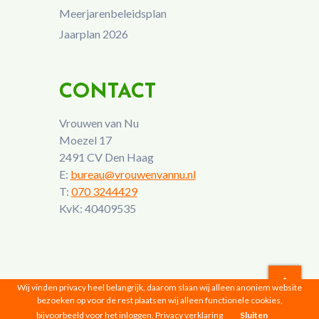
Meerjarenbeleidsplan
Jaarplan 2026
CONTACT
Vrouwen van Nu
Moezel 17
2491 CV Den Haag
E:
bureau@vrouwenvannu.nl
T:
070 3244429
KvK: 40409535
Wij vinden privacy heel belangrijk, daarom slaan wij alleen anoniem website
bezoeken op voor de rest plaatsen wij alleen functionele cookies,
Vrouwen van Nu © 2026 |
Privacyverklaring
bijvoorbeeld voor het inloggen.
Privacy verklaring
Sluiten