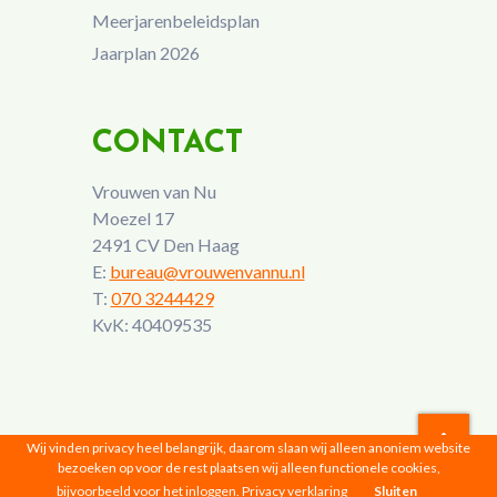
Meerjarenbeleidsplan
Jaarplan 2026
CONTACT
Vrouwen van Nu
Moezel 17
2491 CV Den Haag
E:
bureau@vrouwenvannu.nl
T:
070 3244429
KvK: 40409535
Wij vinden privacy heel belangrijk, daarom slaan wij alleen anoniem website
bezoeken op voor de rest plaatsen wij alleen functionele cookies,
Vrouwen van Nu © 2026 |
Privacyverklaring
bijvoorbeeld voor het inloggen.
Privacy verklaring
Sluiten