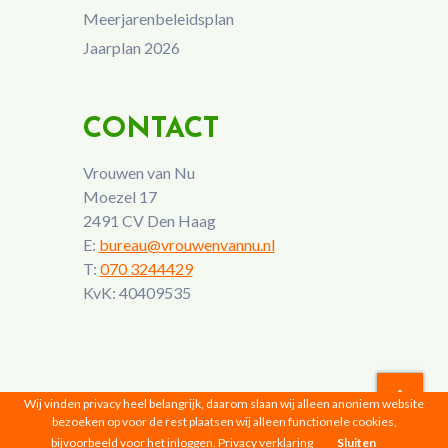
Meerjarenbeleidsplan
Jaarplan 2026
CONTACT
Vrouwen van Nu
Moezel 17
2491 CV Den Haag
E:
bureau@vrouwenvannu.nl
T:
070 3244429
KvK: 40409535
Wij vinden privacy heel belangrijk, daarom slaan wij alleen anoniem website
bezoeken op voor de rest plaatsen wij alleen functionele cookies,
Vrouwen van Nu © 2026 |
Privacyverklaring
bijvoorbeeld voor het inloggen.
Privacy verklaring
Sluiten